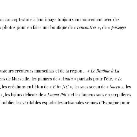
ur un concept-store à leur image toujours en mouvement avec des
s photos pour en faire une boutique de
« rencontres »
, de
« passages
sieurs créateurs marseillais et de la région …
« Le Binôme à La
ers de Marseille, les paniers de
« Anata »
parfaits pour l’été,
« Le
, les créations en béton de
« B by NC »
, les sacs sceau de
« Sacço »,
les
 »
, les bijoux délicats de
« Emma Pill »
et les fameux sacs en serpillères
s oublier les véritables espadrilles artisanales venues d’Espagne pour