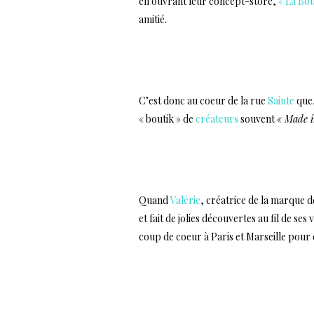
en ouvrant leur concept-store,
« La Bou
amitié.
???
C’est donc au coeur de la rue
Sainte
que,
« boutik » de
créateurs
souvent
« Made i
…
Quand
Valérie
, créatrice de la marque d
et fait de jolies découvertes au fil de ses
coup de coeur à Paris et Marseille pour 
…