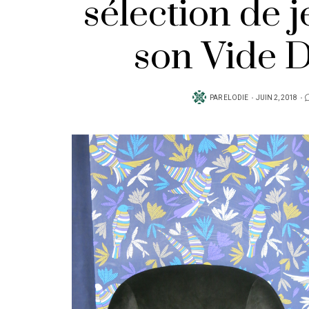
sélection de 
son Vide D
PUBLIÉ
PAR
ELODIE
JUIN 2, 2018
SUR