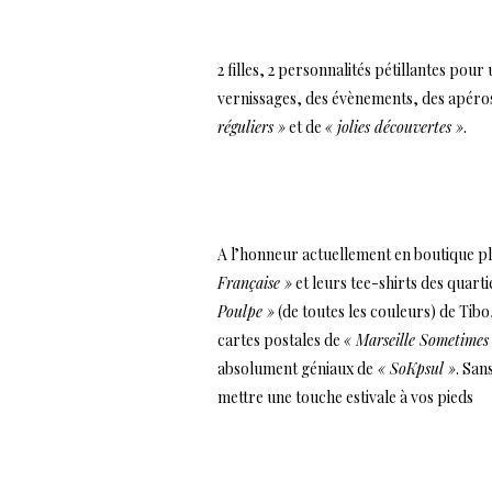
…
2 filles, 2 personnalités pétillantes po
vernissages, des évènements, des apéro
réguliers »
et de
« jolies découvertes »
.
…
A l’honneur actuellement en boutique plu
Française »
et leurs tee-shirts des quarti
Poulpe »
(de toutes les couleurs) de Tibo
cartes postales de
« Marseille Sometimes
absolument géniaux de
« SoKpsul »
. San
mettre une touche estivale à vos pieds
…