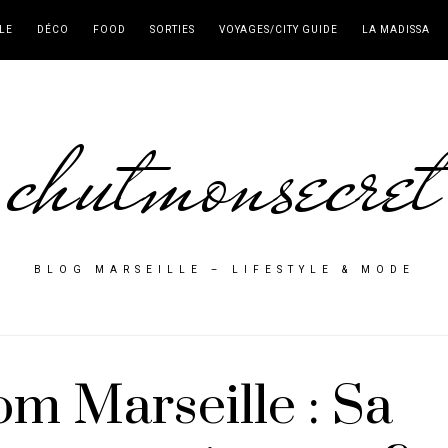
LE
DÉCO
FOOD
SORTIES
VOYAGES/CITY GUIDE
LA MADISSA
chutmonsecret
BLOG MARSEILLE – LIFESTYLE & MODE
om Marseille : Sa