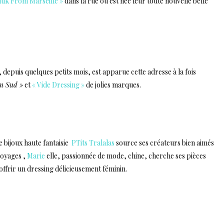
tik From Marseille »
dans la rue où est née leur toute nouvelle belle
 depuis quelques petits mois, est apparue cette adresse à la fois
n Sud »
et
« Vide Dressing »
de jolies marques.
e bijoux haute fantaisie
PTits Tralalas
source ses créateurs bien aimés
 voyages ,
Marie
elle, passionnée de mode, chine, cherche ses pièces
offrir un dressing délicieusement féminin.