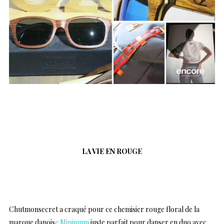
…
LA VIE EN ROUGE
…
Chutmonsecret a craqué pour ce chemisier rouge floral de la
marque danois
e Minimum
juste parfait pour danser en duo avec