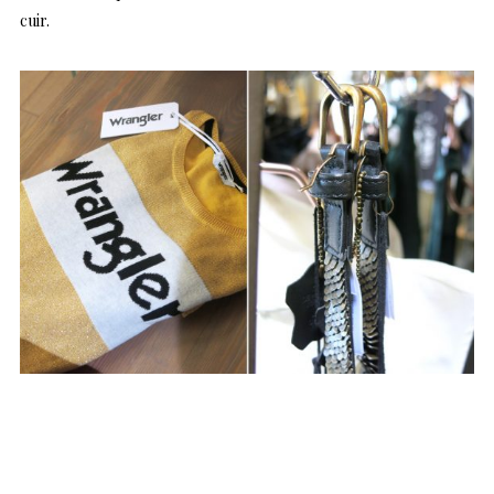
cuir.
…