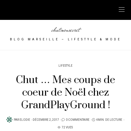
chutmonsecret
BLOG MARSEILLE – LIFESTYLE & MODE
LIFESTYLE
Chut … Mes coups de
coeur de Noël chez
GrandPlayGround !
PUBLIÉ
PAR
ELODIE
DÉCEMBRE 2, 2017
0 COMMENTAIRE
4MIN. DE LECTURE
SUR
72 VUES