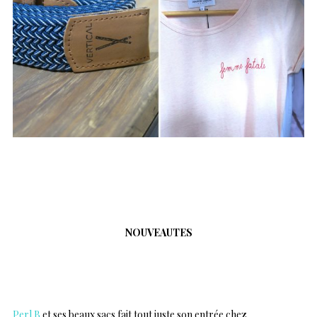
…
NOUVEAUTES
..
Perl B
et ses beaux sacs fait tout juste son entrée chez