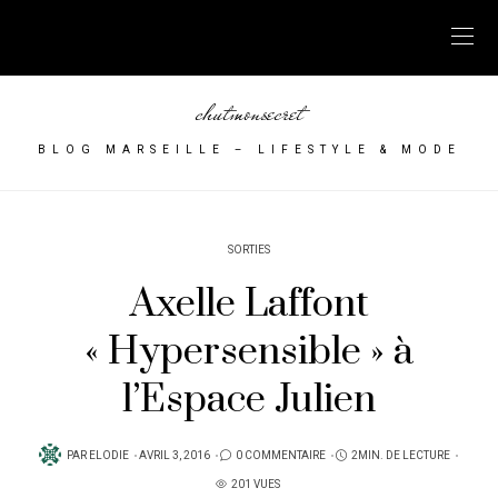
chutmonsecret
BLOG MARSEILLE – LIFESTYLE & MODE
SORTIES
Axelle Laffont
« Hypersensible » à
l’Espace Julien
PUBLIÉ
PAR
ELODIE
AVRIL 3, 2016
0 COMMENTAIRE
2MIN. DE LECTURE
SUR
201 VUES