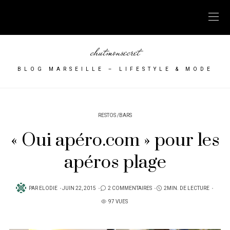
chutmonsecret
BLOG MARSEILLE – LIFESTYLE & MODE
RESTOS /BARS
« Oui apéro.com » pour les
apéros plage
PUBLIÉ
PAR
ELODIE
JUIN 22, 2015
2 COMMENTAIRES
2MIN. DE LECTURE
SUR
97 VUES