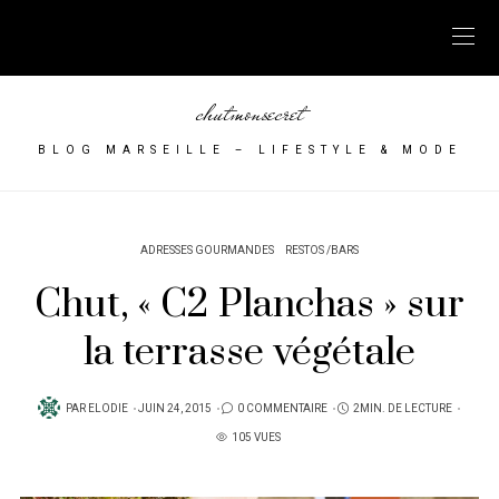
chutmonsecret
BLOG MARSEILLE – LIFESTYLE & MODE
ADRESSES GOURMANDES
RESTOS /BARS
Chut, « C2 Planchas » sur
la terrasse végétale
PUBLIÉ
PAR
ELODIE
JUIN 24, 2015
0 COMMENTAIRE
2MIN. DE LECTURE
SUR
105 VUES