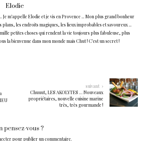
Elodie
.. Je m'appelle Elodie et je vis en Provence ... Mon plus grand bonheur
ns plans, les endroits magiques, les lieux improbables et savoureux ...
lle petites choses qui rendent la vie toujours plus fabuleuse, plus
tous la bienvenue dans mon monde mais Chut ! C'est un secret !
suivant
Chuuut, LES AKOLYTES … Nouveaux
a
propriétaires, nouvelle cuisine marine
LIEU
très, très gourmande !
n pensez-vous ?
necter
pour publier un commentaire.