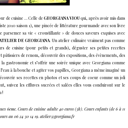
mour de cuisine … Celle de
GEORGIANA VIOU
qui, après avoir mis dans
liste 2010 saison 1), une pincée de littérature gourmande avec son livre
e parsemer sa vie « croustillante » de douces saveurs exquises avec
’ATELIER DE GEORGIANA
.
Un atelier culinaire vraiment pas comme
rs de cuisine (pour petits et grands), déguster ses petites recettes
 et pâtissiers de renom, découvrir des expositions, des évènements, des
e la gastronomie et s’offrir une soirée unique avec Georgiana comme
e l’eau à la bouche et agiter vos papilles, Georgiana a même imaginé un
découvrir ses recettes en photos et ses coups de coeur comme un joli
 suivez les effluves sucrées et salées elles vous conduiront sur le
 !
ques 6eme. Cours de cuisine adulte 40 euros (3h). Cours enfants (de 6 à 11
cours au 06 24 30 14 19. atelier@georgiana.fr