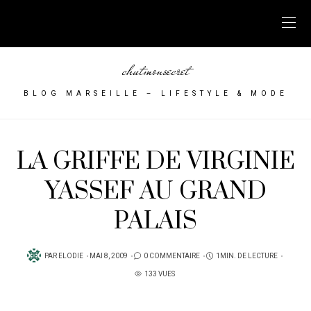
chutmonsecret
BLOG MARSEILLE – LIFESTYLE & MODE
LA GRIFFE DE VIRGINIE
YASSEF AU GRAND
PALAIS
PUBLIÉ
PAR
ELODIE
MAI 8, 2009
0 COMMENTAIRE
1MIN. DE LECTURE
SUR
133 VUES