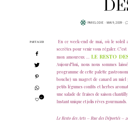
DE
PUBLIÉ
PAR
ELODIE
MAI 9, 2009
SUR
En ce week-end de mai, où le soleil 
PARTAGER
secrètes pour venir vous régaler. C’est
LE RESTO DE
mon amoureux …
Aujourd’hui, nous nous sommes laissés
programme de cette palette gastronomiqu
bouche) un magret de canard au miel 
petits légumes confits et herbes aroma
une salade de fraises de saison chanti
0
Instant unique et jolis rêves gourmands.
Le Resto des Arts – Rue des Déportés – 26