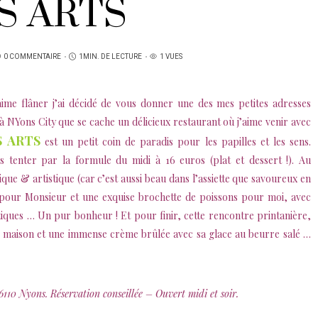
S ARTS
0 COMMENTAIRE
1MIN. DE LECTURE
1 VUES
aime flâner j’ai décidé de vous donner une des mes petites adresses
 à NYons City que se cache un délicieux restaurant où j’aime venir avec
S
ARTS
est un petit coin de paradis pour les papilles et les sens.
 tenter par la formule du midi à 16 euros (plat et dessert !). Au
e & artistique (car c’est aussi beau dans l’assiette que savoureux en
pour Monsieur et une exquise brochette de poissons pour moi, avec
tiques … Un pur bonheur ! Et pour finir, cette rencontre printanière,
lly maison et une immense crème brûlée avec sa glace au beurre salé …
110 Nyons. Réservation conseillée – Ouvert midi et soir.