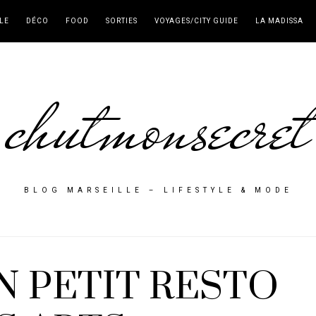
LE
DÉCO
FOOD
SORTIES
VOYAGES/CITY GUIDE
LA MADISSA
chutmonsecret
BLOG MARSEILLE – LIFESTYLE & MODE
N PETIT RESTO