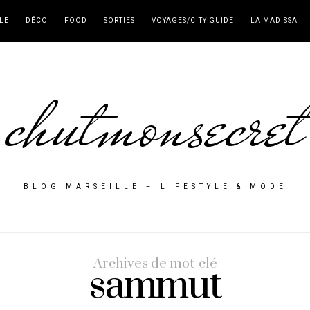
LE
DÉCO
FOOD
SORTIES
VOYAGES/CITY GUIDE
LA MADISSA
chutmonsecret
BLOG MARSEILLE – LIFESTYLE & MODE
Archives de mot-clé
sammut