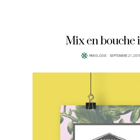
Mix en bouche i
PUBLIÉ
PAR
ELODIE
SEPTEMBRE 21, 201
SUR