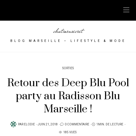
chutmonsecret
BLOG MARSEILLE – LIFESTYLE & MODE
SORTIES
Retour des Deep Blu Pool
party au Radisson Blu
Marseille !
PUBLIÉ
PAR
ELODIE
JUIN 21, 2018
0 COMMENTAIRE
1MIN. DE LECTURE
SUR
185 VUES