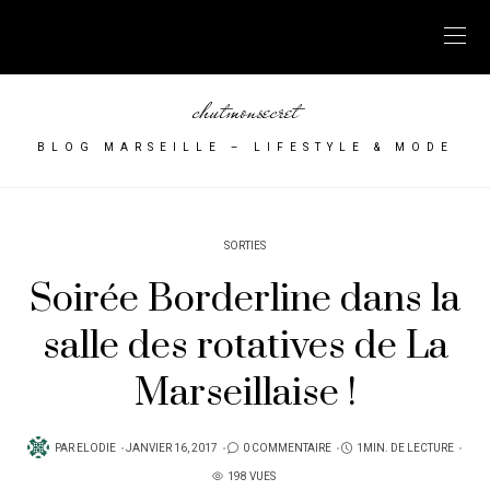
chutmonsecret
BLOG MARSEILLE – LIFESTYLE & MODE
SORTIES
Soirée Borderline dans la
salle des rotatives de La
Marseillaise !
PUBLIÉ
PAR
ELODIE
JANVIER 16, 2017
0 COMMENTAIRE
1MIN. DE LECTURE
SUR
198 VUES