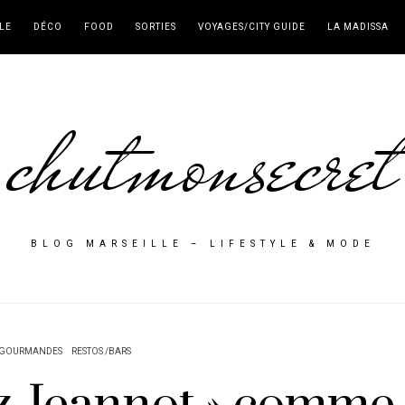
LE
DÉCO
FOOD
SORTIES
VOYAGES/CITY GUIDE
LA MADISSA
chutmonsecret
BLOG MARSEILLE – LIFESTYLE & MODE
 GOURMANDES
RESTOS /BARS