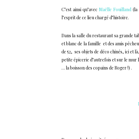
C’est ainsi qu’avec
Maëlle Fouilland
(la
l’esprit de ce lieu chargé d’histoire.
Dans la salle du restaurant sa grande t
et blanc de la famille et des amis pêcheu
de 52, ses objets de déco chinés, ici et l
petite épicerie d’autrefois et sur le mu
… la boisson des copains de Roger !) .
….
…