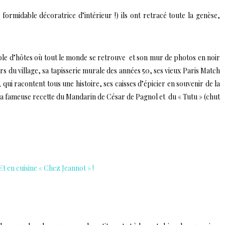
 formidable décoratrice d’intérieur !) ils ont retracé toute la genèse,
able d’hôtes où tout le monde se retrouve et son mur de photos en noir
rs du village, sa tapisserie murale des années 50, ses vieux Paris Match
à, qui racontent tous une histoire, ses caisses d’épicier en souvenir de la
r la fameuse recette du Mandarin de César de Pagnol et du « Tutu » (chut
Et en cuisine « Chez Jeannot » !