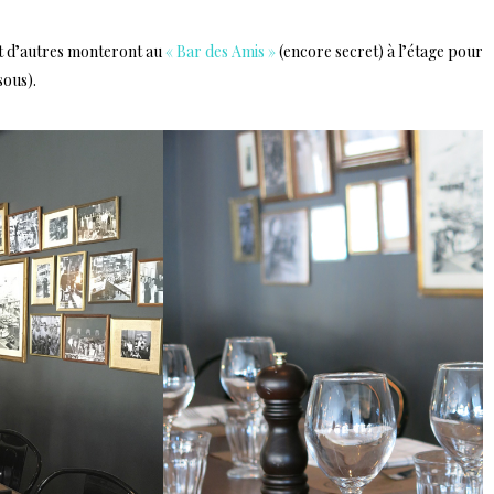
nt d’autres monteront au
« Bar des Amis »
(encore secret) à l’étage pour
sous).