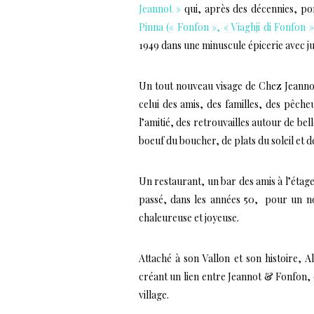
Jeannot »
qui, après des décennies, por
Pinna (« Fonfon », « Viaghji di Fonfon »
1949 dans une minuscule épicerie avec jus
Un tout nouveau visage de Chez Jeannot 
celui des amis, des familles, des pêch
l’amitié, des retrouvailles autour de bel
boeuf du boucher, de plats du soleil et d
Un restaurant, un bar des amis à l’éta
passé, dans les années 50, pour un n
chaleureuse et joyeuse.
Attaché à son Vallon et son histoire, A
créant un lien entre Jeannot & Fonfon,
village.