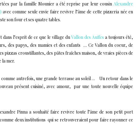
tées par la famille Mounier a été reprise par leur cousin
Alexandre
)
avec comme seule envie faire revivre l’âme de cette pizzeria née en
te son four et ses quatre tables.
dans l’esprit de ce que le village du
Vallon des Auffes
a toujours été,
eurs, des papys, des mamies et des enfants … Ce Vallon du coeur, de
les pizzas croustillantes, des pâtes fraîches maison, de vraies pièces de
e la mer.
ge comme autrefois, une grande terrasse au soleil … Un retour dans le
ouveau présent cuisiné, avec amour, par une toute nouvelle équipe
lexandre Pinna a souhaité faire revivre toute l’âme de son petit port
 comme deux institutions qui se retrouveraient pour faire rayonner ce