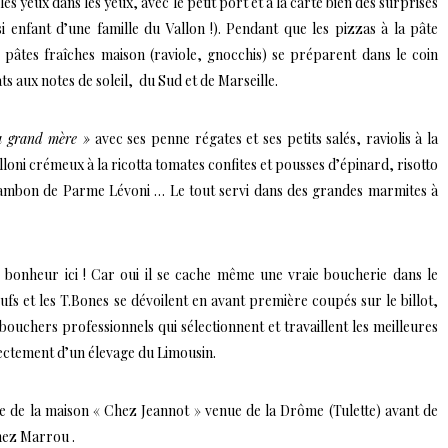
s yeux dans les yeux, avec le petit port et à la carte bien des surprises
si enfant d’une famille du Vallon !). Pendant que les pizzas à la pâte
s pâtes fraîches maison (raviole, gnocchis) se préparent dans le coin
ts aux notes de soleil, du Sud et de Marseille.
a grand mère »
avec ses penne régates et ses petits salés, raviolis à la
loni crémeux à la ricotta tomates confites et pousses d’épinard, risotto
jambon de Parme Lévoni … Le tout servi dans des grandes marmites à
 bonheur ici ! Car oui il se cache même une vraie boucherie dans le
eufs et les T.Bones se dévoilent en avant première coupés sur le billot,
bouchers professionnels qui sélectionnent et travaillent les meilleures
rectement d’un élevage du Limousin.
ée de la maison « Chez Jeannot » venue de la Drôme (Tulette) avant de
hez Marrou .