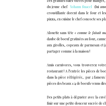
Des grandes baies vitrées pour manger, le
du jeune chef
Yohann Snacel
(lui aus
croustillante dorent dans le four et le
pizza, en cuisine le chef concocte ses pla
Alouette sans tête
« comme le faisait m
daube de boeuf gratinées au four, cannel
aux girolles, copeaux de parmesan et 
partager comme à la maison !
Amis carnivores, vous trouverez votre
restaurant ! A l’entrée les pièces de bo
dans la pièce réfrigérée, par 2 fameux 
pièces des beaux 1/4 de boeufs venus di
Des petits plats à déguster avec la cuv
finir sur une petite douceur sucrée de c