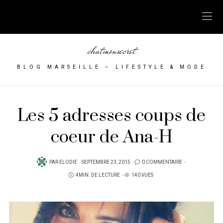
chutmonsecret
BLOG MARSEILLE – LIFESTYLE & MODE
Les 5 adresses coups de
coeur de Ana-H
PUBLIÉ
PAR
ELODIE
SEPTEMBRE 23, 2015
0 COMMENTAIRE
SUR
4MIN. DE LECTURE
140 VUES