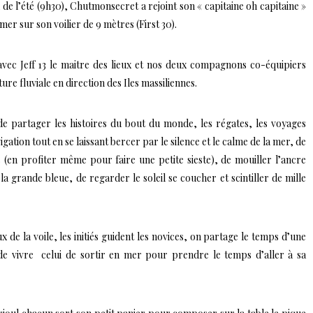
in de l’été (9h30), Chutmonsecret a rejoint son « capitaine oh capitaine »
er sur son voilier de 9 mètres (First 30).
 avec
Jeff 13
le maitre des lieux et nos deux compagnons co-équipiers
re fluviale en direction des Iles massiliennes.
e partager les histoires du bout du monde, les régates, les voyages
avigation tout en se laissant bercer par le silence et le calme de la mer, de
(en profiter même pour faire une petite sieste), de mouiller l’ancre
a grande bleue, de regarder le soleil se coucher et scintiller de mille
e la voile, les initiés guident les novices, on partage le temps d’une
 de vivre celui de sortir en mer pour prendre le temps d’aller à sa