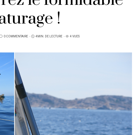
rez le formidable
turage !
0 COMMENTAIRE
4MIN. DE LECTURE
4 VUES