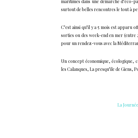
maritimes dans une démarche d’éco-par
surtout de belles rencontres le tout à pet
C’est ainsi qu’il y a 5 mois est apparu of
sorties ou des week-end en mer (entre 25
pour un rendez-vous avec la Méditerrané
Un concept économique, écologique, co
les Calanques, La presqu’ile de Giens, 
…..
La Journée
…..