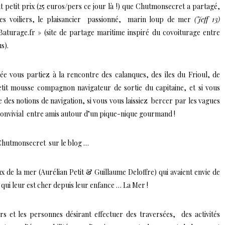
 petit prix (25 euros/pers ce jour là !) que Chutmonsecret a partagé,
des voiliers, le plaisancier passionné, marin loup de mer
(Jeff 13)
aturage.fr »
(site de partage maritime inspiré du covoiturage entre
s).
e vous partiez à la rencontre des calanques, des îles du Frioul, de
etit mousse compagnon navigateur de sortie du capitaine, et si vous
es notions de navigation, si vous vous laissiez bercer par les vagues
convivial entre amis autour d’un pique-nique gourmand !
 Chutmonsecret sur le blog …
ux de la mer (Aurélian Petit & Guillaume Deloffre) qui avaient envie de
qui leur est cher depuis leur enfance … La Mer !
ers et les personnes désirant effectuer des traversées, des activités