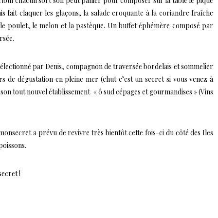
Frioul chacun sort son petit panier pour composer sur la table le pique
is fait claquer les glaçons, la salade croquante à la coriandre fraîche
i, le poulet, le melon et la pastèque. Un buffet éphémère composé par
rsée.
 sélectionné par Denis, compagnon de traversée bordelais et sommelier
rs de dégustation en pleine mer (chut c’est un secret si vous venez à
son tout nouvel établissement
« ô sud cépages et gourmandises »
(Vins
secret a prévu de revivre très bientôt cette fois-ci du côté des Iles
poissons.
secret !