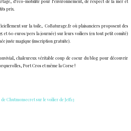
tage, d’éco-mobilité pour l’environnement, de respect de la mer et
its prix.
ficiellement sur la toile,
CoBaturage.fr
où plaisanciers proposent des
 et 60 euros/pers la journée) sur leurs voiliers (en tout petit comité)
e juste magique (inscription gratuite).
nvivial, chaleureux véritable coup de coeur du blog pour découvrir
Porquerolles, Port Cros et même la Corse !
 de Chutmonsecret sur le voilier de Jeff13