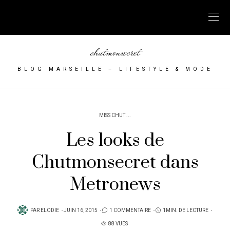
chutmonsecret
BLOG MARSEILLE – LIFESTYLE & MODE
MISS CHUT ...
Les looks de
Chutmonsecret dans
Metronews
PUBLIÉ
PAR
ELODIE
JUIN 16, 2015
1 COMMENTAIRE
1MIN. DE LECTURE
SUR
88 VUES