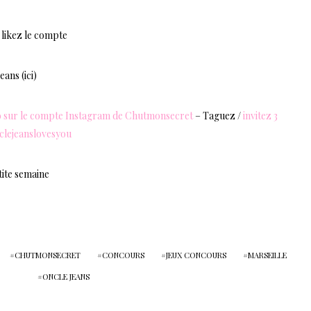
likez le compte
ans (ici)
o sur le compte Instagram de Chutmonsecret
– Taguez /
invitez 3
clejeanslovesyou
tite semaine
CHUTMONSECRET
CONCOURS
JEUX CONCOURS
MARSEILLE
ONCLE JEANS