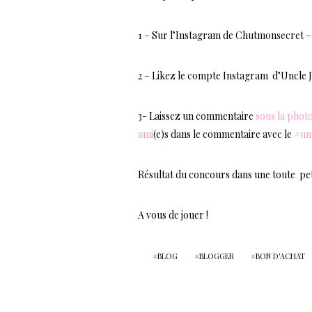
1 – Sur l’Instagram de
Chutmonsecret – 
2 – Likez le compte
Instagram d’Uncle Je
3- Laissez un commentaire
sous la phot
ami
(e)s dans le commentaire avec le
#un
Résultat du concours dans une toute pe
A vous de jouer !
BLOG
BLOGGER
BON D'ACHAT