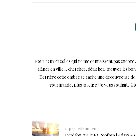
Pour ceux et celles qui ne me connaissent pas encore .
flâner en ville ... chercher, dénicher, trouver les bo
Derrière cette ombre se cache une découvreuse de mi
gourmande, plus joyeuse ! Je vous souhaite à 
précédemment
L’été fou sur le R2 Rooftop ! 4 days – 1