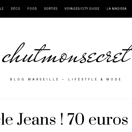
LE
DÉCO
FOOD
SORTIES
VOYAGES/CITY GUIDE
LA MADISSA
chutmonsecret
BLOG MARSEILLE – LIFESTYLE & MODE
e Jeans ! 70 euros