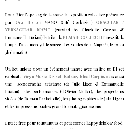
Pour fêter l’opening de la nouvelle exposition collective présentée
par
Ora Ito
au MAMO (Cité Corbusier)
ORACULAR /
VERNACULAR, MAMO
(curated by Charlotte Cosson &
Emmanuelle Luciani) la tribu de
PLAISIR COLLECTIF
investit, le
temps d’une incroyable soirée, Les Voûtes de la Major ! (de 20h à
3h du matin)
Un lieu unique pour un évènement unique avec un line up DJ set
explosif :
Virgo Music Djs set, Kolkoz, Ideal Corpus
mais aussi
une scénographie artistique (de Julie Liger & Emmanuelle
Luciani), des performances (d’Olivier Muller), des projections
vidéos (de Romain Bechetoille), les photographies (de Julie Liger)
et les impressions bâches grand format, Quadrissimo
Entrée free pour touuuuuuus et petit corner happy drink & food