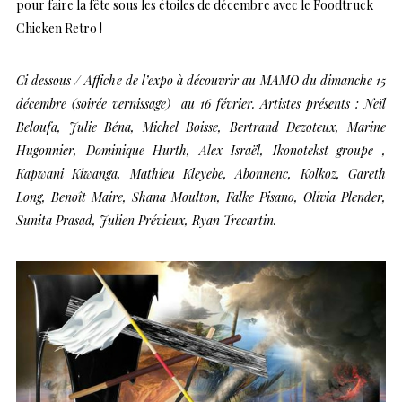
pour faire la fête sous les étoiles de décembre avec le Foodtruck
Chicken Retro !
Ci dessous / Affiche de l’expo à découvrir au MAMO du dimanche 15
décembre (soirée vernissage) au 16 février. Artistes présents : Neïl
Beloufa, Julie Béna, Michel Boisse, Bertrand Dezoteux, Marine
Hugonnier, Dominique Hurth, Alex Israël, Ikonotekst groupe ,
Kapwani Kiwanga, Mathieu Kleyebe, Abonnenc, Kolkoz, Gareth
Long, Benoît Maire, Shana Moulton, Falke Pisano, Olivia Plender,
Sunita Prasad, Julien Prévieux, Ryan Trecartin.