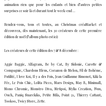
animation rien que pour les enfants et bien d’autres petites
surprises ce soir là et durant tout le week-end …
Rendez-vous, tous et toutes, au Christmas créaMarket et
découvrez, dès maintenant, les 30 créateurs de cette première
édition de noël
(l’album photo est ici)
Les créateurs de cette édition des 7 & 8 décembre :
Aggie Baggie, Alfagram, Be by Cat, By Sidonie, Carotte &
Compagnie, Chardons Bleus, Corazon de Melon, Fil de Bohème,
Futilité, I love Koi, Il y a des Fois, Jean Guillaume Simonot, Kiki la
Fée, Le Pois Chic, Lolita Picco, Mars Design, May B, Minimall,
Mono Chromic, Monstro Diva, Mrtipoi, Mylia Creation, Nuu,
Ouch, Paniq Snarekiks, Petite Mila, Point 21, Thierry Cattant,
Tookoo, Twicy Store, Zette.