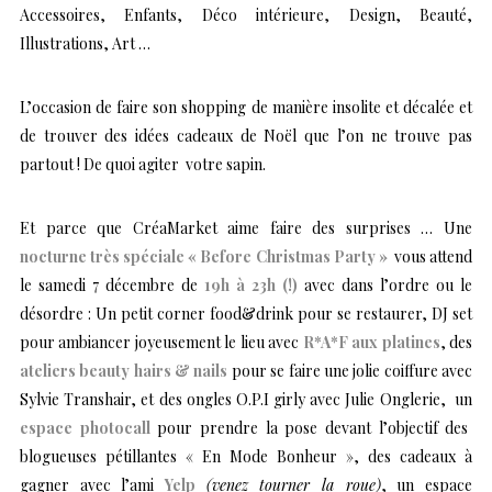
Accessoires, Enfants, Déco intérieure, Design, Beauté,
Illustrations, Art …
L’occasion de faire son shopping de manière insolite et décalée et
de trouver des idées cadeaux de Noël que l’on ne trouve pas
partout ! De quoi agiter votre sapin.
Et parce que CréaMarket aime faire des surprises … Une
nocturne très spéciale « Before Christmas Party »
vous attend
le samedi 7 décembre de
19h à 23h (!)
avec dans l’ordre ou le
désordre : Un petit corner food&drink pour se restaurer, DJ set
pour ambiancer joyeusement le lieu avec
R*A*F aux platines
, des
ateliers beauty hairs & nails
pour se faire une jolie coiffure avec
Sylvie Transhair, et des ongles O.P.I girly avec Julie Onglerie, un
espace photocall
pour prendre la pose devant l’objectif des
blogueuses pétillantes
« En Mode Bonheur »,
des cadeaux à
gagner avec l’ami
Yelp
(venez tourner la roue)
, un espace