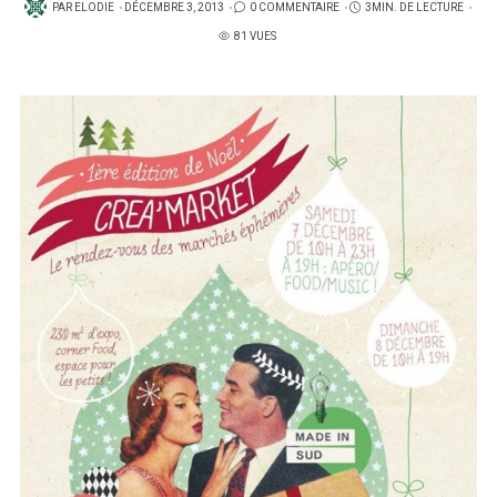
PUBLIÉ
PAR
ELODIE
DÉCEMBRE 3, 2013
0 COMMENTAIRE
3MIN. DE LECTURE
SUR
81 VUES