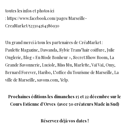
toutes les infos et photos ici
:
https://www.facebook.com/
pages/Marseille-
CreaMarket/
523304264386930
Un grand merci à tous les partenaires de CréaMarket :
Paulette Magazine, Dawanda, Sylvie Trans’hair coiffure, Julie
Onglerie, Blog « En Mode Bonheur », Secret Show Room, La
Grande Savonnerie, Luciole, Miss Mu, Marlette, Vaï Vaï, Omy,
Bernard Forever, Haribo, L’office du Tourisme de Marseille, La
ville de Marseille, savons.com, Yelp.
Prochaines éditions les dimanches 15 et 22 décembre sur le
Cours Estienne d’Orves (avec 50 créateurs Made in Sud)
Réservez déjà vos dates !