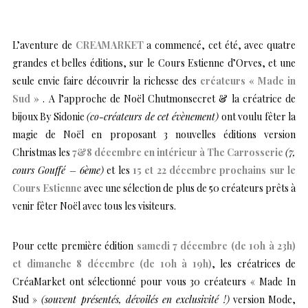
L’aventure de
CREAMARKET
a commencé, cet été, avec quatre
grandes et belles éditions, sur le Cours Estienne d’Orves, et une
seule envie faire découvrir la richesse des
créateurs « Made in
Sud »
. A l’approche de Noël Chutmonsecret & la créatrice de
bijoux By Sidonie
(co-créateurs de cet évènement)
ont voulu fêter la
magie de Noël en proposant 3 nouvelles éditions version
Christmas les
7&8 décembre en intérieur à The Carrosserie
(7,
cours Gouffé – 6ème)
et les
15 et 22 décembre prochains sur le
Cours Estienne
avec une sélection de plus de 50 créateurs prêts à
venir fêter Noël avec tous les visiteurs.
Pour cette première édition
samedi 7 décembre (de 10h à 23h)
et dimanche 8 décembre (de 10h à 19h)
, les créatrices de
CréaMarket ont sélectionné pour vous 30 créateurs « Made In
Sud »
(souvent présentés, dévoilés en exclusivité !)
version Mode,