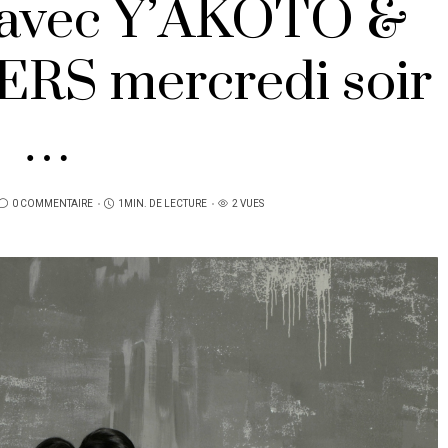
 avec Y’AKOTO &
RS mercredi soir
…
0 COMMENTAIRE
1MIN. DE LECTURE
2 VUES