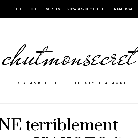
LE
DÉCO
FOOD
SORTIES
VOYAGES/CITY GUIDE
LA MADISSA
chutmonsecret
BLOG MARSEILLE – LIFESTYLE & MODE
E terriblement