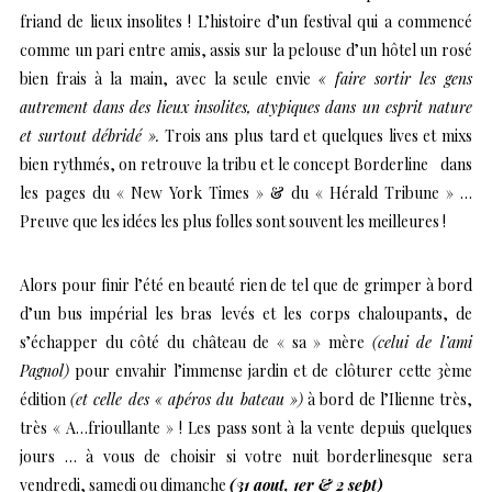
friand de lieux insolites ! L’histoire d’un festival qui a commencé
comme un pari entre amis, assis sur la pelouse d’un hôtel un rosé
bien frais à la main, avec la seule envie
« faire sortir les gens
autrement dans des lieux insolites, atypiques dans un esprit nature
et surtout débridé ».
Trois ans plus tard et quelques lives et mixs
bien rythmés, on retrouve la tribu et le concept Borderline dans
les pages du « New York Times » & du « Hérald Tribune » …
Preuve que les idées les plus folles sont souvent les meilleures !
Alors pour finir l’été en beauté rien de tel que de grimper à bord
d’un bus impérial les bras levés et les corps chaloupants, de
s’échapper du côté du château de « sa » mère
(celui de l’ami
Pagnol)
pour envahir l’immense jardin et de clôturer cette 3ème
édition
(et celle des « apéros du bateau »)
à bord de l’Ilienne très,
très « A…frioullante » ! Les pass sont à la vente depuis quelques
jours … à vous de choisir si votre nuit borderlinesque sera
vendredi, samedi ou dimanche
(31 aout, 1er & 2 sept)