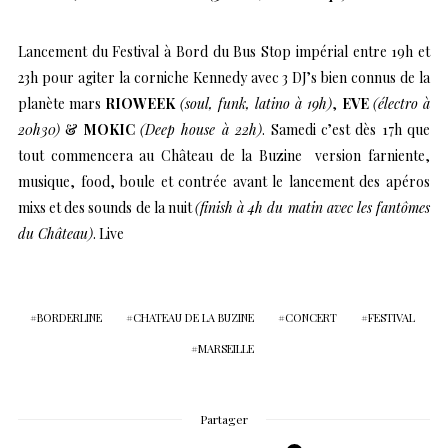
Lancement du Festival à Bord du Bus Stop impérial entre 19h et
23h pour agiter la corniche Kennedy avec 3 DJ’s bien connus de la
planète mars
RIOWEEK
(soul, funk, latino à 19h)
,
EVE
(électro à
20h30)
&
MOKIC
(Deep house à 22h)
. Samedi c’est dès 17h que
tout commencera au Château de la Buzine version farniente,
musique, food, boule et contrée avant le lancement des apéros
mixs et des sounds de la nuit
(finish à 4h du matin avec les fantômes
du Château)
. Live
BORDERLINE
CHATEAU DE LA BUZINE
CONCERT
FESTIVAL
MARSEILLE
Partager