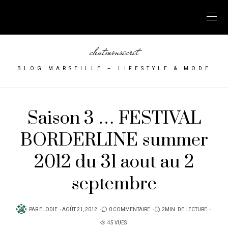
chutmonsecret
BLOG MARSEILLE – LIFESTYLE & MODE
Saison 3 … FESTIVAL
BORDERLINE summer
2012 du 31 aout au 2
septembre
PUBLIÉ
PAR
ELODIE
AOÛT 21, 2012
0 COMMENTAIRE
2MIN. DE LECTURE
SUR
45 VUES