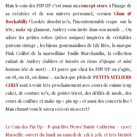
Mais le coin des PIN UP c’est aussi un
concept store
à l’image de
sa créatrice et de son univers personnel, version
Glam &
Rockabilly
! Lookée absolut 50’s, l’incontournable coque sur la
tête, make up glamour, Audrey vous invite dans son monde … On
adore les petites robes
(pièces uniques)
inspirées de véritables
patrons vintage , les bijoux gourmandises de Lily Méo, la marque
Pink Colibri de la marseillaise Emilie Marchandin, la collection
enfant de Audrey
(tabliers et bavoirs en tissus d’époque et mini
boutons tête de mort)
… Et parce que chez les PIN UP on s’agite,
on vit, on rit, on danse … sachez que plein de
PETITS ATELIERS
GIRLY
sont à venir très prochainement avec cours de cuisine (cup
cake), de couture 50’s, de goûter tricot, des défilés de mode, des
cours de coiffure et make up « pin up » et aussi des concerts live !
Mais chuuut vous le savez ceci est un secret !
Le Coin des Pin Up – 8 quai Rive Neuve Sainte Catherine – 13007
Marseille. ouvert du lundi au samedi de 11h à 20h. et très bientôt