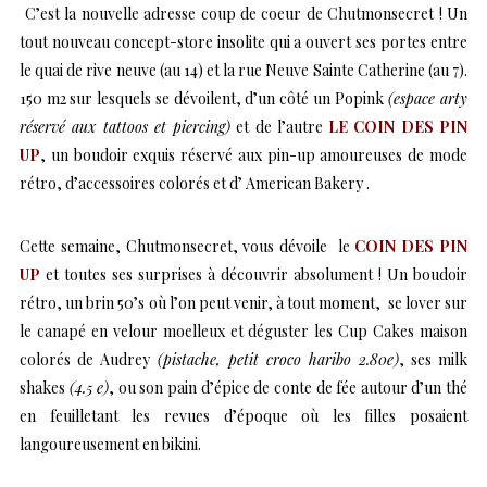
C’est la nouvelle adresse coup de coeur de Chutmonsecret ! Un
tout nouveau concept-store insolite qui a ouvert ses portes entre
le quai de rive neuve (au 14) et la rue Neuve Sainte Catherine (au 7).
150 m2 sur lesquels se dévoilent, d’un côté un Popink
(espace arty
réservé aux tattoos et piercing)
et de l’autre
LE COIN DES PIN
UP
, un boudoir exquis réservé aux pin-up amoureuses de mode
rétro, d’accessoires colorés et d’ American Bakery .
Cette semaine, Chutmonsecret, vous dévoile le
COIN DES PIN
UP
et toutes ses surprises à découvrir absolument ! Un boudoir
rétro, un brin 50’s où l’on peut venir, à tout moment, se lover sur
le canapé en velour moelleux et déguster les Cup Cakes maison
colorés de Audrey
(pistache, petit croco haribo 2.80e)
, ses milk
shakes
(4.5 e)
, ou son pain d’épice de conte de fée autour d’un thé
en feuilletant les revues d’époque où les filles posaient
langoureusement en bikini.