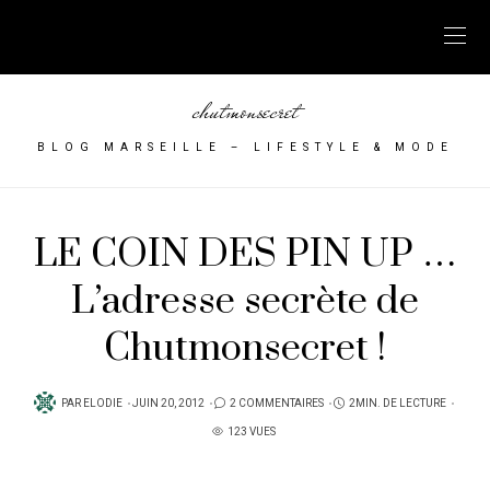
chutmonsecret
BLOG MARSEILLE – LIFESTYLE & MODE
LE COIN DES PIN UP …
L’adresse secrète de
Chutmonsecret !
PUBLIÉ
PAR
ELODIE
JUIN 20, 2012
2 COMMENTAIRES
2MIN. DE LECTURE
SUR
123 VUES