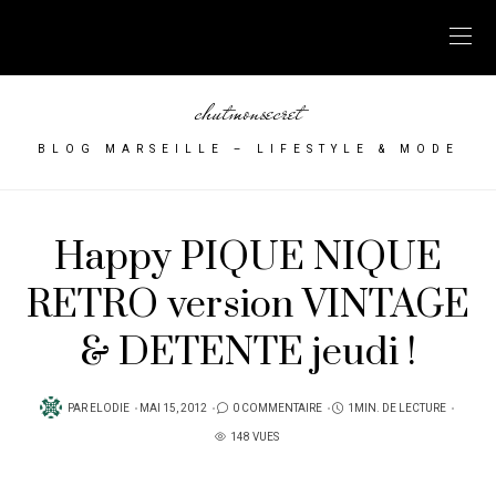
chutmonsecret
BLOG MARSEILLE – LIFESTYLE & MODE
Happy PIQUE NIQUE
RETRO version VINTAGE
& DETENTE jeudi !
PUBLIÉ
PAR
ELODIE
MAI 15, 2012
0 COMMENTAIRE
1MIN. DE LECTURE
SUR
148 VUES