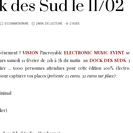
 des Sud le 11/02
0 COMMENTAIRE
2MIN. DE LECTURE
2 VUES
évènement !
VISION
l’incroyable
ELECTRONIC MUSIC EVENT
se
ars samedi 11 février de 21h à 7h du matin au
DOCK DES SUDS
. 3
ntier … 5000 personnes attendues pour cette édition 100% électro.
 pour capturer vos places
(prévente 25 euros, 32 euros sur place)
:
inimal
ier)