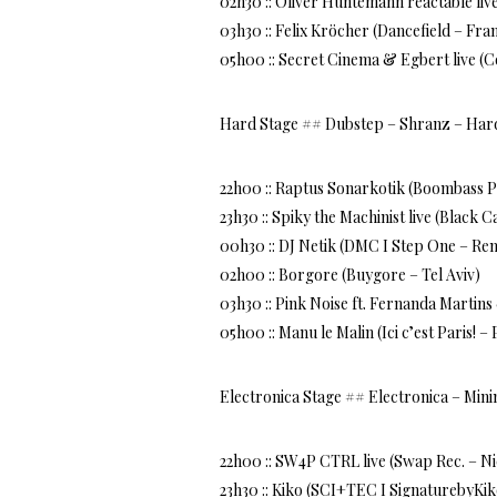
02h30 :: Oliver Huntemann reactable li
03h30 :: Felix Kröcher (Dancefield – Fra
05h00 :: Secret Cinema & Egbert live (
Hard Stage ## Dubstep – Shranz – Har
22h00 :: Raptus Sonarkotik (Boombass Pa
23h30 :: Spiky the Machinist live (Black 
00h30 :: DJ Netik (DMC I Step One – Re
02h00 :: Borgore (Buygore – Tel Aviv)
03h30 :: Pink Noise ft. Fernanda Marti
05h00 :: Manu le Malin (Ici c’est Paris! – 
Electronica Stage ## Electronica – Mini
22h00 :: SW4P CTRL live (Swap Rec. – Ni
23h30 :: Kiko (SCI+TEC I SignaturebyKi