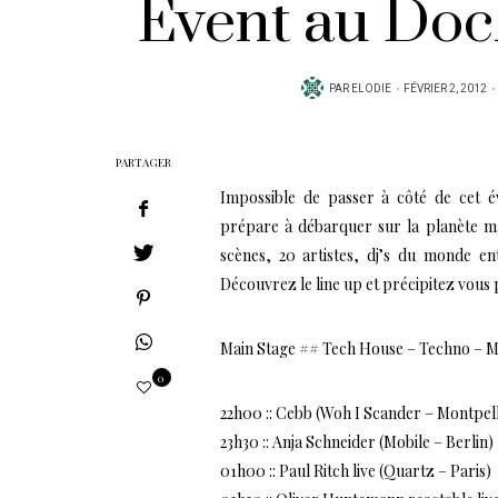
Event au Dock
PUBLIÉ
PAR
ELODIE
FÉVRIER 2, 2012
SUR
PARTAGER
Impossible de passer à côté de cet 
prépare à débarquer sur la planète m
scènes, 20 artistes, dj’s du monde e
Découvrez le line up et précipitez vous
Main Stage ## Tech House – Techno – M
0
22h00 :: Cebb (Woh I Scander – Montpell
23h30 :: Anja Schneider (Mobile – Berlin)
01h00 :: Paul Ritch live (Quartz – Paris)