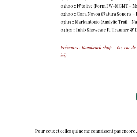
01h00 :: N’to live (Form I W-MGMT – Ma
02h00 :: Cora Novoa (Natura Sonoris – 
03h15 :: Markantonio (Analytic Trail – N
04h30 :: Inlab Showcase ft. Traumer & D
Préventes : Kanabeach shop – 60, rue de R
ici
)
Pour ceux et celles qui ne me connaissent pas encore .