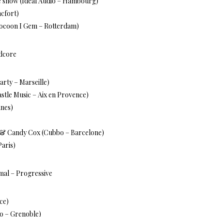
ve show (Ideal Audio – Hambourg)
ncfort)
Cocoon I Gem – Rotterdam)
dcore
rty – Marseille)
Castle Music – Aix en Provence)
nnes)
ns & Candy Cox (Cubbo – Barcelone)
Paris)
mal – Progressive
ce)
ko – Grenoble)