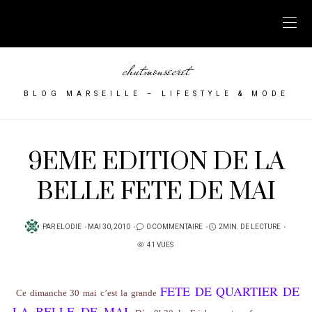
chutmonsecret
BLOG MARSEILLE – LIFESTYLE & MODE
9EME EDITION DE LA
BELLE FETE DE MAI
PUBLIÉ
PAR
ELODIE
MAI 30, 2010
0 COMMENTAIRE
2MIN. DE LECTURE
SUR
41 VUES
FETE DE QUARTIER DE
Ce dimanche 30 mai c’est la grande
LA BELLE DE MAI