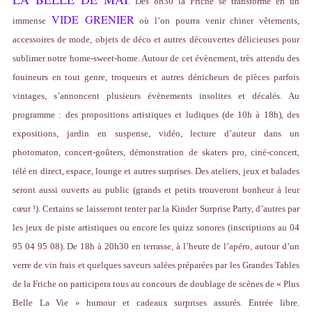
. Dès 8h30 la Friche se transforme en un
VIDE GRENIER
immense
où l’on pourra venir chiner vêtements,
accessoires de mode, objets de déco et autres découvertes délicieuses pour
sublimer notre home-sweet-home. Autour de cet évènement, très attendu des
fouineurs en tout genre, troqueurs et autres dénicheurs de pièces parfois
vintages, s’annoncent plusieurs évènements insolites et décalés. Au
programme : des propositions artistiques et ludiques (de 10h à 18h), des
expositions, jardin en suspense, vidéo, lecture d’auteur dans un
photomaton, concert-goûters, démonstration de skaters pro, ciné-concert,
télé en direct, espace, lounge et autres surprises. Des ateliers, jeux et balades
seront aussi ouverts au public (grands et petits trouveront bonheur à leur
cœur !). Certains se laisseront tenter par la Kinder Surprise Party, d’autres par
les jeux de piste artistiques ou encore les quizz sonores (inscriptions au 04
95 04 95 08). De 18h à 20h30 en terrasse, à l’heure de l’apéro, autour d’un
verre de vin frais et quelques saveurs salées préparées par les Grandes Tables
de la Friche on participera tous au concours de doublage de scènes de « Plus
Belle La Vie » humour et cadeaux surprises assurés. Entrée libre.