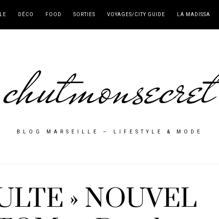
LE
DÉCO
FOOD
SORTIES
VOYAGES/CITY GUIDE
LA MADISSA
chutmonsecret
BLOG MARSEILLE – LIFESTYLE & MODE
ULTE » NOUVEL