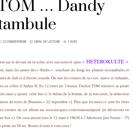
TOM … Dandy
tambule
0 COMMENTAIRE
2MIN. DE LECTURE
1 VUES
« HETEROKULTE »
ent sur le devant de la scène avec son nouvel opus
.
nt, dans les antres des « Klubs »
touchant du doigt les plaisirs noctambules et
s de dub et d’électro sounds. On suit les volutes de sa voix
suave et enfumée,
es ou celles d’Arthur H. En 12 titres (et 5 bonus Tracks) TOM retrouve sa pierre
ubs mais y ajoute, cette fois ci le thème de la femme, de la rencontre, la séduction
tion du texte de Brassens « 22 septembre »). Plus que les mots ce sont les titres
es extraits de cet album sur
www.myspace.com/tomsoundprod
. (et découvrez en
e
e fois »). On vous attend tous le 12 mars à 19h30 à l’Afternoon (rue Ferrari – 5
)
 prime un DJ set.
Bonne écoute à vous tous !