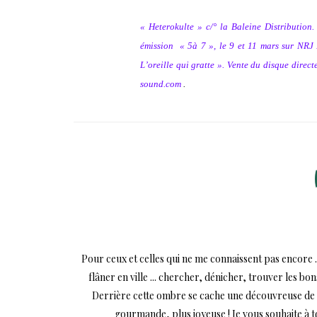
« Heterokulte » c/° la Baleine Distribution
émission
« 5à 7 », le 9 et 11 mars sur NRJ
L’oreille qui gratte ». Vente du disque dire
sound.com
.
Pour ceux et celles qui ne me connaissent pas encore .
flâner en ville ... chercher, dénicher, trouver les bo
Derrière cette ombre se cache une découvreuse de mi
gourmande, plus joyeuse ! Je vous souhaite à 