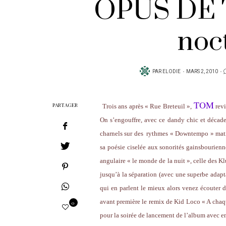
OPUS DE 
noc
PUBLIÉ
PAR
ELODIE
MARS 2, 2010
SUR
TOM
PARTAGER
Trois ans après « Rue Breteuil »,
revi
On s’engouffre, avec ce dandy chic et décade
charnels sur des
rythmes « Downtempo » matiné
sa poésie ciselée aux sonorités gainsbourienn
angulaire « le monde de la nuit », celle des Kl
jusqu’à la séparation (avec une superbe adapta
qui en parlent le mieux alors venez écouter d
avant première le remix de Kid Loco « A chaqu
0
pour la soirée de lancement de l’album avec en