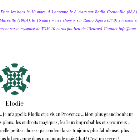
. Dans les bacs le 10 mars. A l’antenne le 8 mars sur Radio Grenouille (88.8)
 Marseille (106.4), le 16 mars » live show »
sur Radio Agora (94.0) émission
«
ctement sur le myspace de TOM 10 euros (au lieu de 15euros). Contact
info@tom-
Elodie
.. Je m'appelle Elodie et je vis en Provence ... Mon plus grand bonheur
ns plans, les endroits magiques, les lieux improbables et savoureux ...
lle petites choses qui rendent la vie toujours plus fabuleuse, plus
tous la bienvenue dans mon monde mais Chut ! C'est un secret !