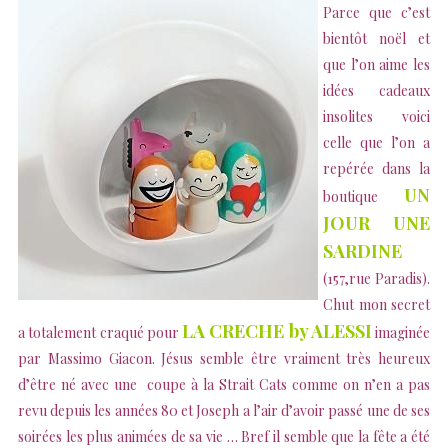
Parce que c’est
bientôt noël et
que l’on aime les
idées cadeaux
insolites voici
celle que l’on a
repérée dans la
UN
boutique
JOUR UNE
SARDINE
(157,rue Paradis).
Chut mon secret
LA CRECHE by ALESSI
a totalement craqué pour
imaginée
par Massimo Giacon. Jésus semble être vraiment très heureux
d’être né avec une coupe à la Strait Cats comme on n’en a pas
revu depuis les années 80 et Joseph a l’air d’avoir passé une de ses
soirées les plus animées de sa vie … Bref il semble que la fête a été