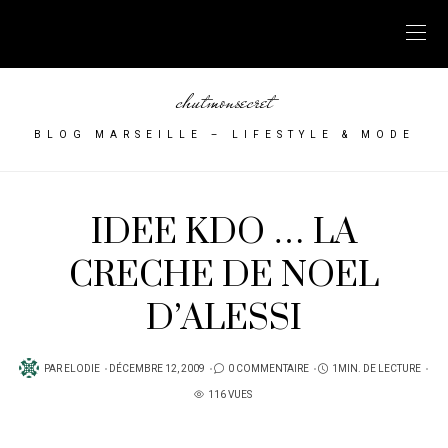
chutmonsecret
BLOG MARSEILLE – LIFESTYLE & MODE
IDEE KDO … LA
CRECHE DE NOEL
D’ALESSI
PUBLIÉ
PAR
ELODIE
DÉCEMBRE 12, 2009
0 COMMENTAIRE
1MIN. DE LECTURE
SUR
116 VUES