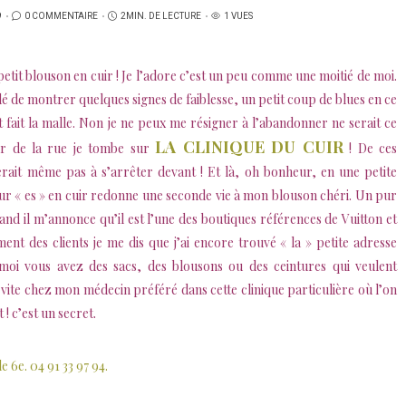
9
0 COMMENTAIRE
2MIN. DE LECTURE
1 VUES
etit blouson en cuir ! Je l’adore c’est un peu comme une moitié de moi.
idé de montrer quelques signes de faiblesse, un petit coup de blues en ce
nt fait la malle. Non je ne peux me résigner à l’abandonner ne serait ce
LA CLINIQUE DU CUIR
ur de la rue je tombe sur
! De ces
rait même pas à s’arrêter devant ! Et là, oh bonheur, en une petite
ur « es » en cuir redonne une seconde vie à mon blouson chéri. Un pur
uand il m’annonce qu’il est l’une des boutiques références de Vuitton et
nt des clients je me dis que j’ai encore trouvé « la » petite adresse
 moi vous avez des sacs, des blousons ou des ceintures qui veulent
ite chez mon médecin préféré dans cette clinique particulière où l’on
 ! c’est un secret.
e 6e. 04 91 33 97 94.