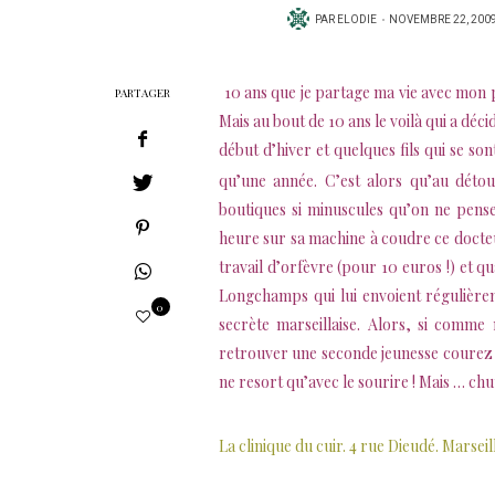
PUBLIÉ
PAR
ELODIE
NOVEMBRE 22, 200
SUR
10 ans que je partage ma vie avec mon p
PARTAGER
Mais au bout de 10 ans le voilà qui a déc
début d’hiver et quelques fils qui se so
qu’une année. C’est alors qu’au déto
boutiques si minuscules qu’on ne pense
heure sur sa machine à coudre ce docte
travail d’orfèvre (pour 10 euros !) et q
Longchamps qui lui envoient régulièreme
0
secrète marseillaise. Alors, si comme
retrouver une seconde jeunesse courez v
ne resort qu’avec le sourire ! Mais … chut
La clinique du cuir. 4 rue Dieudé. Marseill