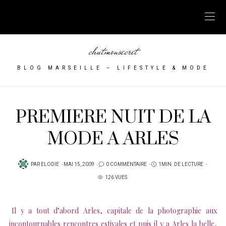
chutmonsecret
BLOG MARSEILLE – LIFESTYLE & MODE
PREMIERE NUIT DE LA
MODE A ARLES
PUBLIÉ
PAR
ELODIE
MAI 15, 2009
0 COMMENTAIRE
1MIN. DE LECTURE
SUR
126 VUES
Il y a tout d’abord Arles, capitale de la photographie aux
incontournables rencontres estivales et puis il y a Arles la belle,