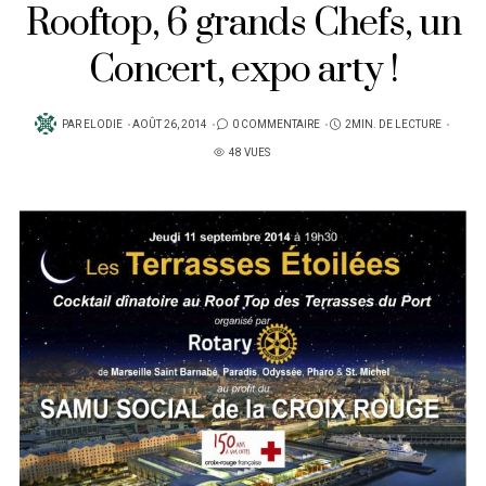
Rooftop, 6 grands Chefs, un
Concert, expo arty !
PUBLIÉ
PAR
ELODIE
AOÛT 26, 2014
0 COMMENTAIRE
2MIN. DE LECTURE
SUR
48 VUES