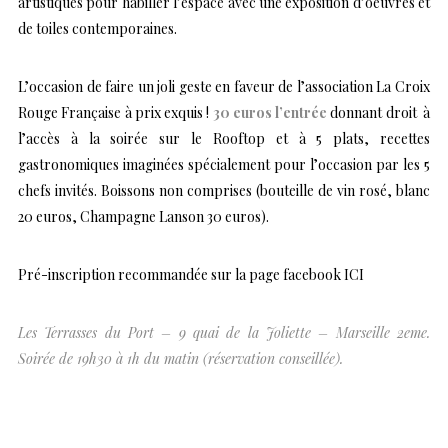
artistiques pour habiller l’espace avec une exposition d’oeuvres et
de toiles contemporaines.
L’occasion de faire un joli geste en faveur de l’association La Croix
Rouge Française à prix exquis !
30 euros l’entrée
donnant droit à
l’accès à la soirée sur le Rooftop et à 5 plats, recettes
gastronomiques imaginées spécialement pour l’occasion par les 5
chefs invités. Boissons non comprises (bouteille de vin rosé, blanc
20 euros, Champagne Lanson 30 euros).
Pré-inscription recommandée sur la page facebook I
CI
Les Terrasses du Port – 9 quai de la Joliette – Marseille 2eme.
Soirée de 19h30 à 1h du matin (réservation conseillée).