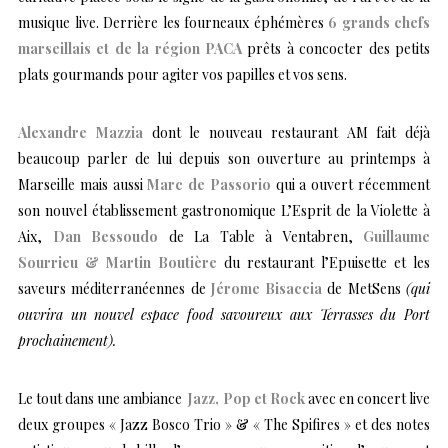
musique live. Derrière les fourneaux éphémères
6 grands chefs
marseillais et de la région PACA
prêts à concocter des petits
plats gourmands pour agiter vos papilles et vos sens.
Alexandre Mazzia
dont le nouveau restaurant AM fait déjà
beaucoup parler de lui depuis son ouverture au printemps à
Marseille mais aussi
Marc de Passorio
qui a ouvert récemment
son nouvel établissement gastronomique L’Esprit de la Violette à
Aix,
Dan Bessoudo
de La Table à Ventabren,
Guillaume
Sourrieu & Martin Boutière
du restaurant l’Epuisette et les
saveurs méditerranéennes de
J
érome Bisaccia
de MetSens
(qui
ouvrira un nouvel espace food savoureux aux Terrasses du Port
prochainement).
Le tout dans une ambiance
Jazz, Pop et Rock
avec en concert live
deux groupes « Jazz Bosco Trio » & « The Spifires » et des notes