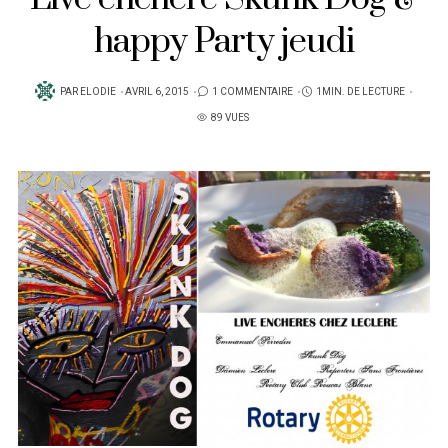
happy Party jeudi
PUBLIÉ
PAR
ELODIE
AVRIL 6, 2015
1 COMMENTAIRE
1MIN. DE LECTURE
SUR
89 VUES