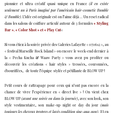
pionnier et ultra créatif quasi unique en France
(il en existe
seulement un à Paris imaginé par l’américain hair-cosmetic Bumble
& Bumble).
L’idée est originale est on l’aime déjà … Un reset radical
dans les salons de coiffure articulé autour de 3 formules
« Styling
Bar », « Color Shot » et « Play Cut
«
Si vous étiez à la soirée privée des Galeries Lafayette « 070612 », au
« festival Marseille Rock Island » ou encore le week-end dernier à
la « Pecha Kucha & Waaw Party » vous avez pu profiter ou
découvrir les créations « hair styles » tressées, couronnées,
ébouriffées, de toute l’équipe stylée et pétillante de BLOW UP !
Petit cours de rattrapage pour ceux qui n’ont pas encore eu la
chance de vivre l’expérience en « direct live » ! On vient chez
BLOW UP
(avant une soirée ou dans la journée)
, avec son look, son
style vestimentaire, son make-up night or day du jour
(mais
toujours les cheveux propres et lavés condition sine-qua-non)
. Et en