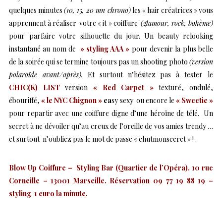
quelques minutes
(10, 15, 20 mn chrono)
les « hair créatrices » vous
apprennent à réaliser votre « it » coiffure
(glamour, rock, bohème)
pour parfaire votre silhouette du jour. Un beauty relooking
instantané au nom de
» styling AAA »
pour devenir la plus belle
de la soirée qui se termine toujours pas un shooting photo
(version
polaroïde avant/après).
Et surtout n’hésitez pas à tester le
CHIC(K) LIST
version
« Red Carpet »
texturé, ondulé,
ébouriffé,
« le NYC Chignon »
ea
sy sexy ou encore le
« Sweetie »
pour repartir avec une coiffure digne d’une héroïne de télé. Un
secret à ne dévoiler qu’au creux de l’oreille de vos amies trendy …
et surtout n’oubliez pas le mot de passe « chutmonsecret » ! .
Blow Up Coiffure – Styling Bar (Quartier de l’Opéra). 10 rue
Corneille – 13001 Marseille. Réservation 09 77 19 88 19 –
styling 1 euro la minute.