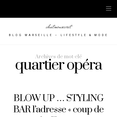
chutmonsecret
BLOG MARSEILLE – LIFESTYLE & MODE
Archives de mot-clé
quartier opéra
BLOW UP … STYLING
BAR l’adresse « coup de