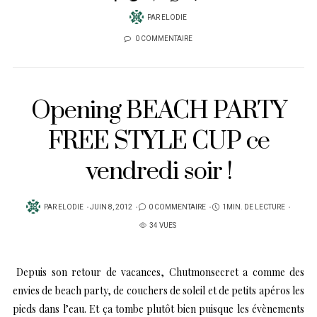
PAR
ELODIE
0 COMMENTAIRE
Opening BEACH PARTY
FREE STYLE CUP ce
vendredi soir !
PUBLIÉ
PAR
ELODIE
JUIN 8, 2012
0 COMMENTAIRE
1MIN. DE LECTURE
SUR
34 VUES
Depuis son retour de vacances, Chutmonsecret a comme des
envies de beach party, de couchers de soleil et de petits apéros les
pieds dans l’eau. Et ça tombe plutôt bien puisque les évènements