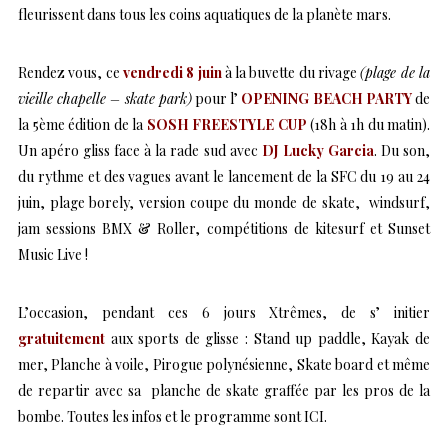
fleurissent dans tous les coins aquatiques de la planète mars.
Rendez vous, ce
vendredi 8 juin
à la buvette du rivage
(plage de la
vieille chapelle – skate park)
pour l’
OPENING BEACH PARTY
de
la 5ème édition de la
SOSH FREESTYLE CUP
(18h à 1h du matin).
Un apéro gliss face à la rade sud avec
DJ Lucky Garcia
. Du son,
du rythme et des vagues avant le lancement de la SFC du 19 au 24
juin, plage borely, version coupe du monde de skate, windsurf,
jam sessions BMX & Roller, compétitions de kitesurf et Sunset
Music Live !
L’occasion, pendant ces 6 jours
Xtrêmes, de s’ initier
gratuitement
aux sports de glisse : Stand up paddle, Kayak de
mer, Planche à voile, Pirogue polynésienne, Skate board et même
de repartir avec sa planche de skate graffée par les pros de la
bombe. Toutes les infos et le programme sont
ICI
.