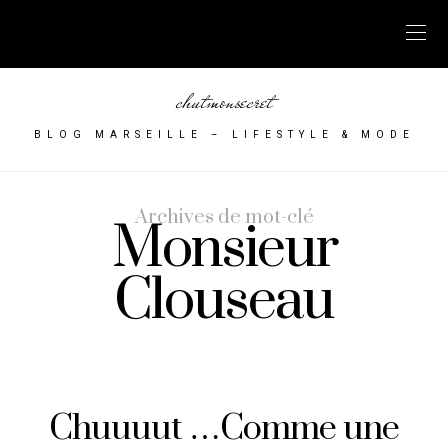
chutmonsecret
BLOG MARSEILLE – LIFESTYLE & MODE
Archives de mot-clé
Monsieur
Clouseau
Chuuuut …Comme une