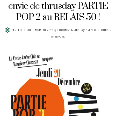
envie de thrusday PARTIE
POP 2 au RELAIS 50 !
PUBLIÉ
PAR
ELODIE
DÉCEMBRE 18, 2012
0 COMMENTAIRE
1MIN. DE LECTURE
SUR
38 VUES