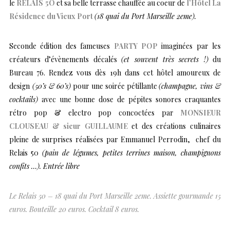
le
RELAIS 5O
et sa belle terrasse chauffée au coeur de
l’Hôtel La
Résidence du Vieux Port
(18 quai du Port Marseille 2eme).
Seconde édition des fameuses
PARTY POP
imaginées par les
créateurs d’évènements décalés
(et souvent très secrets !)
du
Bureau 76. Rendez vous dès 19h dans cet hôtel amoureux de
design
(50’s & 60’s)
pour une soirée pétillante
(champagne, vins &
cocktails)
avec une bonne dose de pépites sonores craquantes
rétro pop & electro pop concoctées par
MONSIEUR
CLOUSEAU & sieur GUILLAUME
et des créations culinaires
pleine de surprises réalisées par Emmanuel Perrodin, chef du
Relais 50
(pain de légumes, petites terrines maison, champignons
confits …). Entrée libre
Le Relais 50 – 18 quai du Port Marseille 2eme. Assiette gourmande 15
euros. Bouteille 20 euros. Cocktail 8 euros.