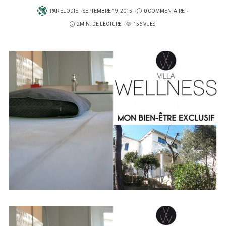
PUBLIÉ
PAR
ELODIE
SEPTEMBRE 19, 2015
0 COMMENTAIRE
SUR
2MIN. DE LECTURE
156 VUES