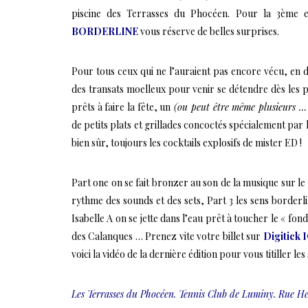
piscine des Terrasses du Phocéen. Pour la 3ème 
BORDERLINE
vous réserve de belles surprises.
Pour tous ceux qui ne l’auraient pas encore vécu, en 
des transats moelleux pour venir se détendre dès les 
prêts à faire la fête, un
(ou peut être même plusieurs … 
de petits plats et grillades concoctés spécialement par
bien sûr, toujours les cocktails explosifs de mister ED !
Part one on se fait bronzer au son de la musique sur l
rythme des sounds et des sets, Part 3 les sens borderli
Isabelle A on se jette dans l’eau prêt à toucher le « fon
des Calanques … Prenez vite votre billet sur
Digitick 
voici
la vidéo de la dernière édition
pour vous titiller les
Les Terrasses du Phocéen. Tennis Club de Luminy. Rue He