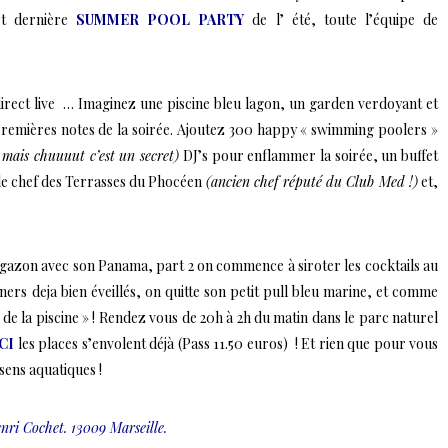
et dernière
SUMMER POOL PARTY
de l’ été, toute l’équipe de
direct live … Imaginez une piscine bleu lagon, un garden verdoyant et
premières notes de la soirée. Ajoutez 300 happy « swimming poolers »
mais chuuuut c’est un secret)
DJ’s pour enflammer la soirée, un buffet
 le chef des Terrasses du Phocéen
(ancien chef réputé du Club Med !)
et,
e gazon avec son Panama, part 2 on commence à siroter les cocktails au
ners deja bien éveillés, on quitte son petit pull bleu marine, et comme
d de la piscine » ! Rendez vous de 20h à 2h du matin dans le parc naturel
ICI
les places s’envolent déjà (Pass 11.50 euros) ! Et rien que pour vous
 sens aquatiques !
nri Cochet. 13009 Marseille.