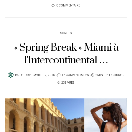
0 COMMENTAIRE
SORTIES
« Spring Break » Miami à
l’Intercontinental …
PUBLIÉ
PAR
ELODIE
AVRIL 12, 2016
17 COMMENTAIRES
2MIN. DE LECTURE
SUR
238 VUES