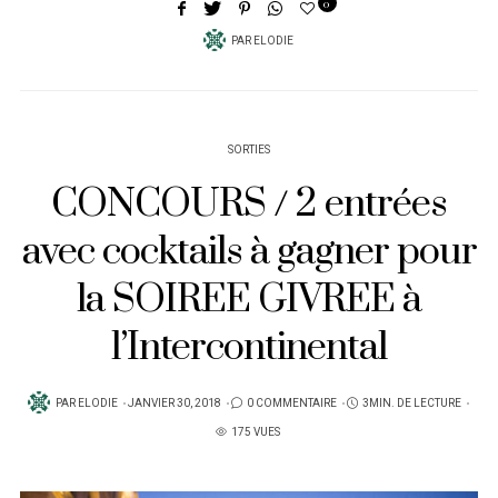
0
PAR
ELODIE
SORTIES
CONCOURS / 2 entrées
avec cocktails à gagner pour
la SOIREE GIVREE à
l’Intercontinental
PUBLIÉ
PAR
ELODIE
JANVIER 30, 2018
0 COMMENTAIRE
3MIN. DE LECTURE
SUR
175 VUES