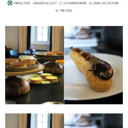
PUBLIÉ
PAR
ELODIE
JANVIER 24, 2017
0 COMMENTAIRE
2MIN. DE LECTURE
SUR
198 VUES