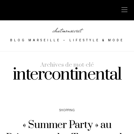
chutmonsecret
BLOG MARSEILLE – LIFESTYLE & MODE
Archives de mot-clé
intercontinental
SHOPPING
« Summer Party » au