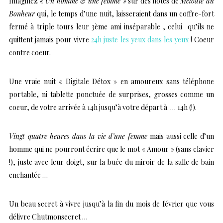
Imaginez
« Un homme & une femme »
sur des notes de
Mélodie du
Bonheur
qui, le temps d’une nuit, laisseraient dans un coffre-fort
fermé à triple tours leur 3ème ami inséparable , celui qu’ils ne
quittent jamais pour vivre
24h juste les yeux dans les yeux
! Coeur
contre coeur.
Une vraie nuit
« Digitale Détox »
en amoureux sans téléphone
portable, ni tablette ponctuée de surprises, grosses comme un
coeur, de votre arrivée à 14h jusqu’à votre départ à … 14h (!).
Vingt quatre heures dans la vie d’une femme
mais aussi celle d’un
homme qui ne pourront écrire que le mot « Amour » (sans clavier
!), juste avec leur doigt, sur la buée du miroir de la salle de bain
enchantée …
Un beau secret à vivre jusqu’à la fin du mois de février que vous
délivre Chutmonsecret …