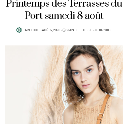
Printemps des Terrasses du
Port samedi 8 août
PUBLIÉ
PAR
ELODIE
AOÛT 5, 2020
2MIN. DE LECTURE
187 VUES
SUR