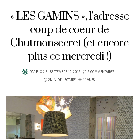
« LES GAMINS », l’adresse
coup de coeur de
Chutmonsecret (et encore
plus ce mercredi !)
PUBLIÉ
PAR
ELODIE
SEPTEMBRE 19, 2012
2 COMMENTAIRES
SUR
2MIN. DE LECTURE
41 VUES