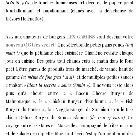
60’s & 70’s, de touches lumineuses art déco et de papier peint
tourbillonnant et papillonnant (chinés avec la dénicheuse de
trésors HelèneBoy)
Avis aux amateurs de burgers
LES GAMINS
vont devenir votre
nouveau QG très secret
! Une sélection de petits pains ronds
(fait
main !)
que la pétillante chef cuisinière Charlène revisite chaque
jour en cuisine. Des pains tout chauds cuits le matin dans le four
prêt à être garnis de produits frais du marché, de viande haut de
gamme
(et même de foie gras ! si si)
et de multiples petites sauces
« maison »
(dont la secrète « sauce Gamin »)
. Il ne vous reste alors
plus qu’à choisir entre le « Bacon Cheese Burger de
Malmousque », le « Chicken Burger d’Endoume », le « Fish
Burger du Panier », le « Veggie Burger de Sormiou » ou le très
chic » Deluxe Burger du Roucas Blanc »
(de 11 à 17 euros)
. Un
voyage entre les states et Marseille accompagné de frites maison
et de salade de roquette. Mais tout ceci n’est qu’un petit bout des