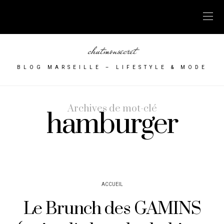
chutmonsecret
BLOG MARSEILLE – LIFESTYLE & MODE
Archives de mot-clé
hamburger
ACCUEIL
Le Brunch des GAMINS