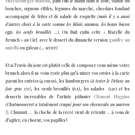
cheeseburger maison
, pain cuit le matin dans le four, viande du
boucher, oignons éffilés, légumes du marché, cheedars fondant
accompagné de frites et de salade de roquette
(mais il y a aussi
d’autres choix à la carte comme les blinis saumon, les beans bacon
eggs, les oeufs brouillés …).
On finit enfin cette « Marelle du
Brunch » au Ciel avec le dessert du dimanche version
gauffre au
nutella
ou gâteau
(… secret)
.
Et si l’envie du jour est plutôt celle de composer vous même votre
brunch alors il ne vous reste plus qu’à mixer vos envies à la carte
parmi les entrées (4 euros), les hamburgers
(à tester le Deluxe au
foie gras 17e)
, les oeufs brouillés (6.5), les salades (12e) et les
desserts incroyables de l’artiste pâtissier
Clément Higgins
(Chutmonsecret a totalement craqué pour son cheesecake au marron
!).
Chuuuut … la cloche de la récré vient de retentir … à vous de
d’agiter, en choeur, vos papilles !