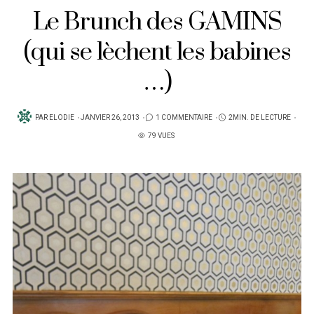
Le Brunch des GAMINS
(qui se lèchent les babines
…)
PUBLIÉ
PAR
ELODIE
JANVIER 26, 2013
1 COMMENTAIRE
2MIN. DE LECTURE
SUR
79 VUES