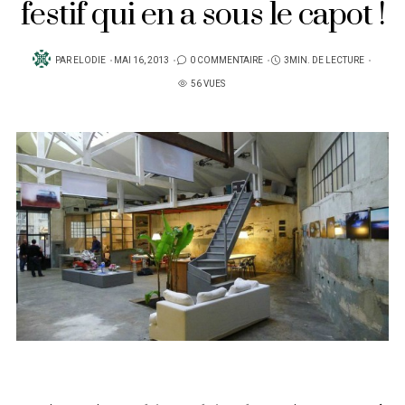
festif qui en a sous le capot !
PUBLIÉ
PAR
ELODIE
MAI 16, 2013
0 COMMENTAIRE
3MIN. DE LECTURE
SUR
56 VUES