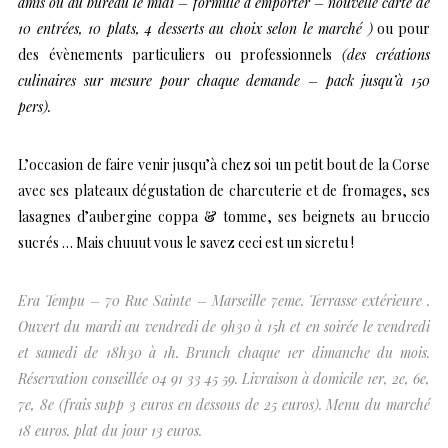
amis ou au bureau le midi – formule à emporter – nouvelle carte de
10 entrées, 10 plats, 4 desserts au choix selon le marché )
ou pour
des évènements particuliers ou professionnels
(des créations
culinaires sur mesure pour chaque demande – pack jusqu’à 150
pers).
L’occasion de faire venir jusqu’à chez soi un petit bout de la Corse
avec ses plateaux dégustation de charcuterie et de fromages, ses
lasagnes d’aubergine coppa & tomme, ses beignets au bruccio
sucrés … Mais chuuut vous le savez ceci est un sicretu !
Era Tempu – 70 Rue Sainte – Marseille 7eme. Terrasse extérieure .
Ouvert du mardi au vendredi de 9h30 à 15h et en soirée le vendredi
et samedi de 18h30 à 1h. Brunch chaque 1er dimanche du mois.
Réservation conseillée 04 91 33 45 59. Livraison à domicile 1er, 2e, 6e,
7e, 8e (frais supp 3 euros en dessous de 25 euros). Menu du marché
18 euros. plat du jour 13 euros.