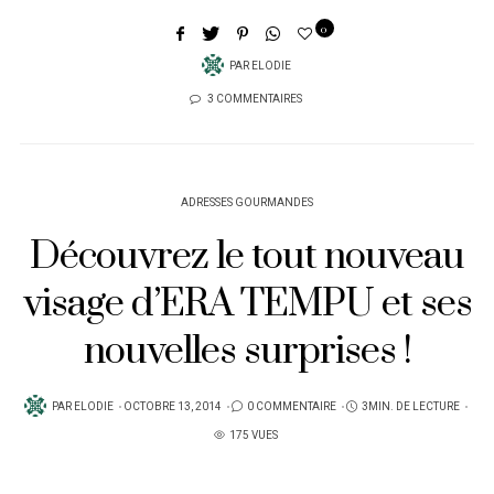
0
PAR
ELODIE
3 COMMENTAIRES
ADRESSES GOURMANDES
Découvrez le tout nouveau
visage d’ERA TEMPU et ses
nouvelles surprises !
PUBLIÉ
PAR
ELODIE
OCTOBRE 13, 2014
0 COMMENTAIRE
3MIN. DE LECTURE
SUR
175 VUES