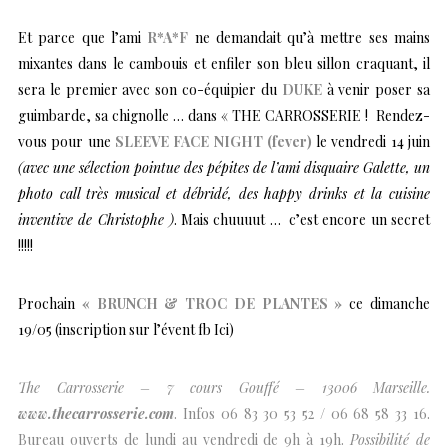
Et parce que l’ami
R*A*F
ne demandait qu’à mettre ses mains
mixantes dans le cambouis et enfiler son bleu sillon craquant, il
sera le premier avec son co-équipier du
DUKE
à venir poser sa
guimbarde, sa chignolle … dans « THE CARROSSERIE ! Rendez-
vous pour une
SLEEVE FACE NIGHT (fever)
le vendredi 14 juin
(avec une sélection pointue des pépites de l’ami disquaire Galette, un
photo call très musical et débridé, des happy drinks et la cuisine
inventive de Christophe )
. Mais chuuuut … c’est encore un secret
!!!!!
Prochain
« BRUNCH & TROC DE PLANTES »
ce dimanche
19/05
(inscription sur l’évent fb Ici)
The Carrosserie – 7 cours Gouffé – 13006 Marseille.
www.thecarrosserie.com
. Infos 06 83 30 53 52 / 06 68 58 33 16.
Bureau ouverts de lundi au vendredi de 9h à 19h.
Possibilité de