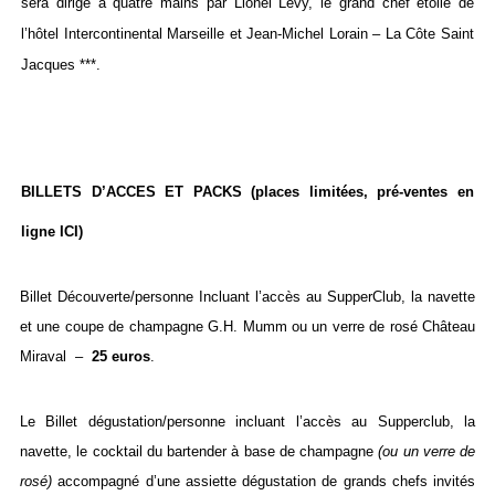
sera dirigé à quatre mains par Lionel Levy, le grand chef étoilé de
l’hôtel Intercontinental Marseille et Jean-Michel Lorain – La Côte Saint
Jacques ***.
BILLETS D’ACCES ET PACKS
(places limitées, pré-ventes en
ligne ICI)
Billet Découverte/
personn
e
Incluant l’accès au SupperClub, la navette
et une coupe de champagne G.H. Mumm ou un verre de rosé Château
Miraval –
25 euros
.
Le Billet dégustation/personne
incluant l’accès au Supperclub, la
navette, le cocktail du bartender à base de champagne
(ou un verre de
rosé)
accompagné d’une assiette dégustation de grands chefs invités