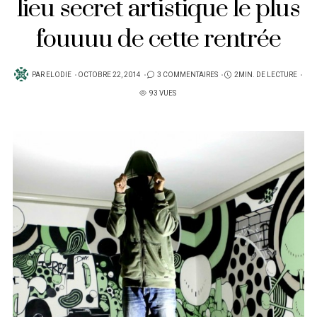
lieu secret artistique le plus
fouuuu de cette rentrée
PUBLIÉ
PAR
ELODIE
OCTOBRE 22, 2014
3 COMMENTAIRES
2MIN. DE LECTURE
SUR
93 VUES