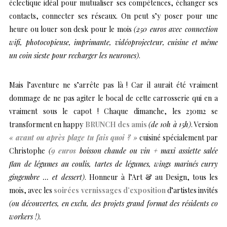
éclectique idéal pour mutualiser ses compétences, échanger ses
contacts, connecter ses réseaux. On peut s’y poser pour une
heure ou louer son desk pour le mois
(250 euros avec connection
wifi, photocopieuse, imprimante, vidéoprojecteur, cuisine et même
un coin sieste pour recharger les neurones)
.
Mais l’aventure ne s’arrête pas là ! Car il aurait été vraiment
dommage de ne pas agiter le bocal de cette carrosserie qui en a
vraiment sous le capot ! Chaque dimanche, les 230m2 se
transforment en happy
BRUNCH des amis
(de 10h à 15h)
. Version
« avant ou après plage tu fais quoi ? »
cuisiné spécialement par
Christophe
(
9 euros
boisson chaude ou vin + maxi assiette salée
flan de légumes au coulis, tartes de légumes, wings marinés curry
gingembre … et dessert)
. Honneur à l’Art & au Design, tous les
mois, avec les
soirées vernissages d’exposition
d’artistes invités
(ou découvertes, en exclu, des projets grand format des résidents co
workers !).