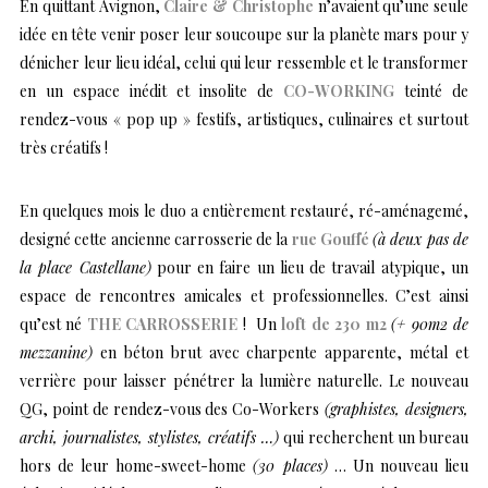
En quittant Avignon,
Claire & Christophe
n’avaient qu’une seule
idée en tête venir poser leur soucoupe sur la planète mars pour y
dénicher leur lieu idéal, celui qui leur ressemble et le transformer
en un espace inédit et insolite de
CO-WORKING
teinté de
rendez-vous « pop up » festifs, artistiques, culinaires et surtout
très créatifs !
En quelques mois le duo a entièrement restauré, ré-aménagemé,
designé cette ancienne carrosserie de la
rue Gouffé
(à deux pas de
la place Castellane)
pour en faire un lieu de travail atypique, un
espace de rencontres amicales et professionnelles. C’est ainsi
qu’est né
THE CARROSSERIE
! Un
loft de 230 m2
(+ 90m2 de
mezzanine)
en béton brut avec charpente apparente, métal et
verrière pour laisser pénétrer la lumière naturelle. Le nouveau
QG, point de rendez-vous des Co-Workers
(graphistes, designers,
archi, journalistes, stylistes, créatifs …)
qui recherchent un bureau
hors de leur home-sweet-home
(30 places)
… Un nouveau lieu