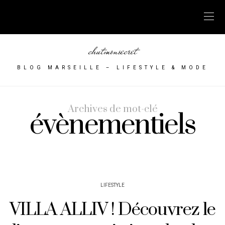
chutmonsecret
BLOG MARSEILLE – LIFESTYLE & MODE
Archives de mot-clé
évènementiels
LIFESTYLE
VILLA ALLIV ! Découvrez le