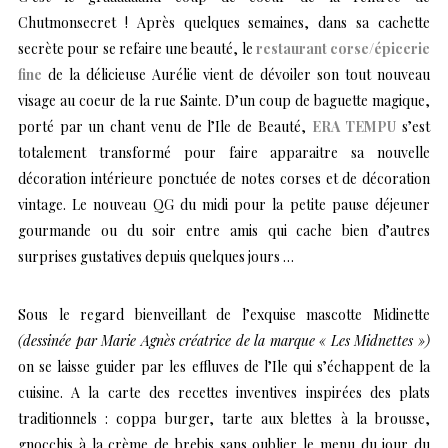
Chutmonsecret ! Après quelques semaines, dans sa cachette
secrète pour se refaire une beauté, le
restaurant corse/épicerie
fine
de la délicieuse Aurélie vient de dévoiler son tout nouveau
visage au coeur de la rue Sainte. D’un coup de baguette magique,
porté par un chant venu de l’Ile de Beauté,
ERA TEMPU
s’est
totalement transformé pour faire apparaitre sa nouvelle
décoration intérieure ponctuée de notes corses et de décoration
vintage. Le nouveau QG du midi pour la petite pause déjeuner
gourmande ou du soir entre amis qui cache bien d’autres
surprises gustatives depuis quelques jours …
Sous le regard bienveillant de l’exquise mascotte Midinette
(dessinée par Marie Agnès créatrice de la marque
« Les Midnettes »
)
on se laisse guider par les effluves de l’Ile qui s’échappent de la
cuisine. A la carte des recettes inventives inspirées des plats
traditionnels : coppa burger, tarte aux blettes à la brousse,
gnocchis à la crème de brebis sans oublier le menu du jour du