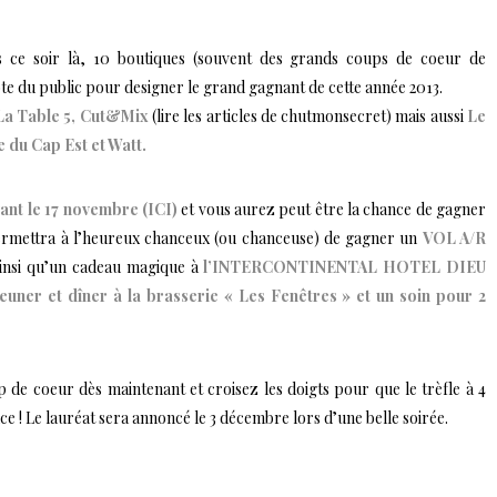
 ce soir là, 10 boutiques (souvent des grands coups de coeur de
te du public pour designer le grand gagnant de cette année 2013.
La Table 5, Cut&Mix
(lire les articles de chutmonsecret) mais aussi
Le
 du Cap Est et Watt.
ant le 17 novembre (ICI)
et vous aurez peut être la chance de gagner
permettra à l’heureux chanceux (ou chanceuse) de gagner un
VOL A/R
ainsi qu’un cadeau magique à
l’INTERCONTINENTAL HOTEL DIEU
jeuner et dîner à la brasserie « Les Fenêtres » et un soin pour 2
p de coeur dès maintenant et croisez les doigts pour que le trèfle à 4
 ! Le lauréat sera annoncé le 3 décembre lors d’une belle soirée.